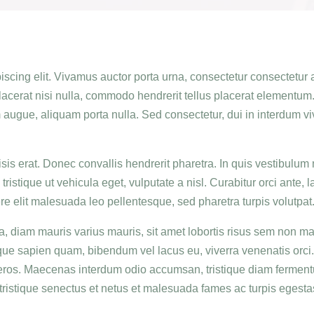
iscing elit. Vivamus auctor porta urna, consectetur consectetur 
placerat nisi nulla, commodo hendrerit tellus placerat elementum. 
ue, aliquam porta nulla. Sed consectetur, dui in interdum vive
lisis erat. Donec convallis hendrerit pharetra. In quis vestibulum 
tristique ut vehicula eget, vulputate a nisl. Curabitur orci ante, 
e elit malesuada leo pellentesque, sed pharetra turpis volutpat. E
, diam mauris varius mauris, sit amet lobortis risus sem non m
uisque sapien quam, bibendum vel lacus eu, viverra venenatis or
 eros. Maecenas interdum odio accumsan, tristique diam fermentum
tristique senectus et netus et malesuada fames ac turpis egest