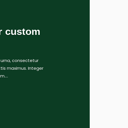
ur custom
 urna, consectetur
ttis maximus. Integer
....