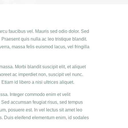
arcu faucibus vel. Mauris sed odio dolor. Sed
Praesent quis nulla ac leo tristique blandit.
rra, massa felis euismod lacus, vel fringilla
massa. Morbi blandit suscipit elit, et aliquet
laoreet ac imperdiet non, suscipit vel nunc.
tiam id libero a nisi ultrices aliquet.
assa. Integer commodo enim et velit
ci. Sed accumsan feugiat risus, sed tempus
, posuere est. In vel lectus sit amet leo
as. Duis eleifend elementum enim, id sodales